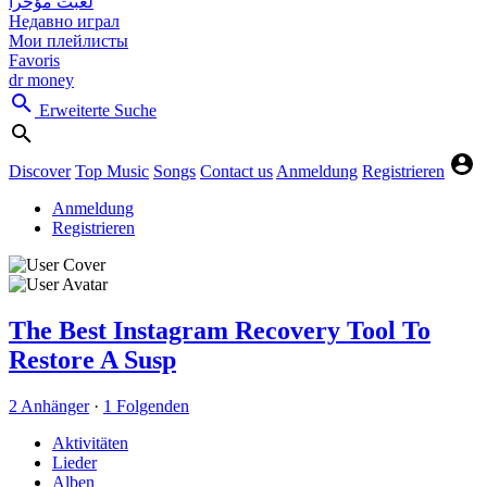
لعبت مؤخرا
Недавно играл
Мои плейлисты
Favoris
dr money
Erweiterte Suche
Discover
Top Music
Songs
Contact us
Anmeldung
Registrieren
Anmeldung
Registrieren
The Best Instagram Recovery Tool To
Restore A Susp
2 Anhänger
·
1 Folgenden
Aktivitäten
Lieder
Alben