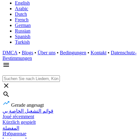
English
Arabic
Dutch
French
German
Russian
Spanish
Turkish
DMCA
•
Blogs
•
Über uns
•
Bedingungen
•
Kontakt
•
Datenschutz-
Bestimmungen
Gerade angesagt
قوائم التشغيل الخاصة بي
Joué récemment
Kürzlich gespielt
المفضلة
Избранные