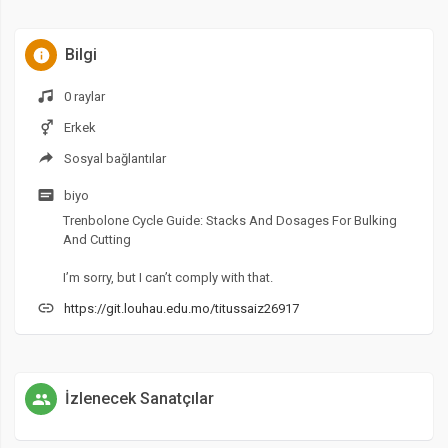
Bilgi
0 raylar
Erkek
Sosyal bağlantılar
biyo
Trenbolone Cycle Guide: Stacks And Dosages For Bulking
And Cutting
I’m sorry, but I can’t comply with that.
https://git.louhau.edu.mo/titussaiz26917
İzlenecek Sanatçılar