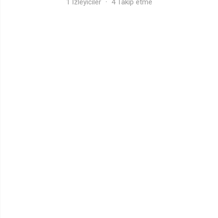
1 İzleyiciler
·
4 Takip etme