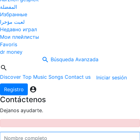
المفضلة
Избранные
لعبت مؤخرا
Недавно играл
Мои плейлисты
Favoris
dr money
Búsqueda Avanzada
Discover
Top Music
Songs
Contact us
Iniciar sesión
Registro
Contáctenos
Dejanos ayudarte.