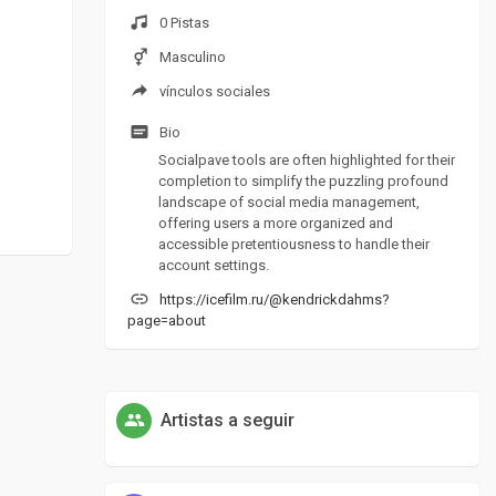
0 Pistas
Masculino
vínculos sociales
Bio
Socialpave tools are often highlighted for their
completion to simplify the puzzling profound
landscape of social media management,
offering users a more organized and
accessible pretentiousness to handle their
account settings.
https://icefilm.ru/@kendrickdahms?
page=about
Artistas a seguir